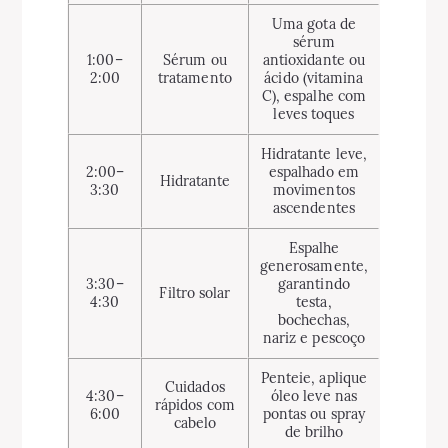
Uma gota de
sérum
1:00–
Sérum ou
antioxidante ou
2:00
tratamento
ácido (vitamina
C), espalhe com
leves toques
Hidratante leve,
2:00–
espalhado em
Hidratante
3:30
movimentos
ascendentes
Espalhe
generosamente,
3:30–
garantindo
Filtro solar
4:30
testa,
bochechas,
nariz e pescoço
Penteie, aplique
Cuidados
4:30–
óleo leve nas
rápidos com
6:00
pontas ou spray
cabelo
de brilho