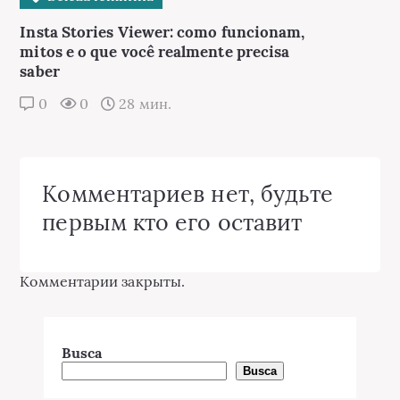
Insta Stories Viewer: como funcionam,
mitos e o que você realmente precisa
saber
0
0
28 мин.
Комментариев нет, будьте
первым кто его оставит
Комментарии закрыты.
Busca
Busca