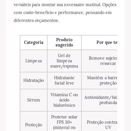
versáteis para montar sua necessaire matinal. Opções
com custo-benefício e performance, pensando em
diferentes orçamentos.
Produto
Categoria
Por que ter
sugerido
Gel de
Remove sujeira sem
Limpeza
limpeza
ressecar
suave/espuma
Hidratante
Mantém a barreira de
Hidratação
facial leve
proteção
Vitamina C ou
Antioxidante/hidrataçã
Sérum
ácido
profunda
hialurônico
Protetor solar
FPS 30+
Proteção contra danos
Proteção
(mineral ou
UV