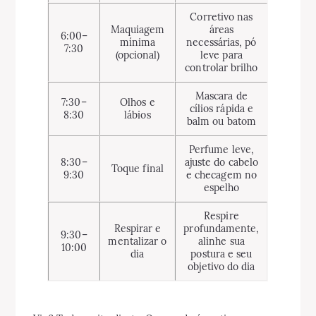
Corretivo nas
Maquiagem
áreas
6:00–
mínima
necessárias, pó
7:30
(opcional)
leve para
controlar brilho
Mascara de
7:30–
Olhos e
cílios rápida e
8:30
lábios
balm ou batom
Perfume leve,
8:30–
ajuste do cabelo
Toque final
9:30
e checagem no
espelho
Respire
Respirar e
profundamente,
9:30–
mentalizar o
alinhe sua
10:00
dia
postura e seu
objetivo do dia